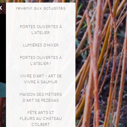
revenir aux actualités
PORTES OUVERTES À
L'ATELIER
LUMIÈRES D'HIVER
PORTES OUVERTES À
L'ATELIER !
VIVRE D'ART - ART DE
VIVRE À SAUMUR
MAISON DES MÉTIERS
D'ART DE PÉZÉNAS
FÊTE ARTS ET
FLEURS AU CHÂTEAU
COLBERT