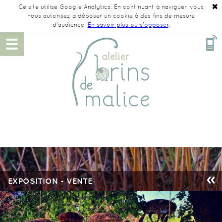
✖
Ce site utilise Google Analytics. En continuant à naviguer, vous
nous autorisez à déposer un cookie à des fins de mesure
d'audience.
En savoir plus ou s'opposer
.
EXPOSITION - VENTE