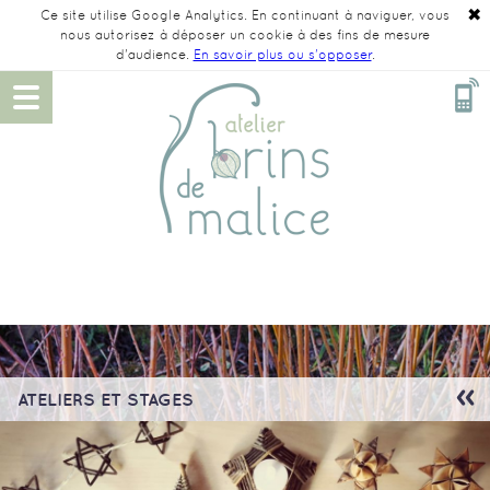
✖
Ce site utilise Google Analytics. En continuant à naviguer, vous
nous autorisez à déposer un cookie à des fins de mesure
d'audience.
En savoir plus ou s'opposer
.
ATELIERS ET STAGES