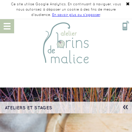
✖
Ce site utilise Google Analytics. En continuant à naviguer, vous
nous autorisez à déposer un cookie à des fins de mesure
d'audience.
En savoir plus ou s'opposer
.
ATELIERS ET STAGES